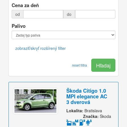
Cena za deň
od
do
Palivo
zobraziť/skryť rozšírený filter
Hľadaj
reset filtra
Škoda Citigo 1.0
MPI elegance AC
3 dverová
Lokalita:
Bratislava
Značka:
Škoda