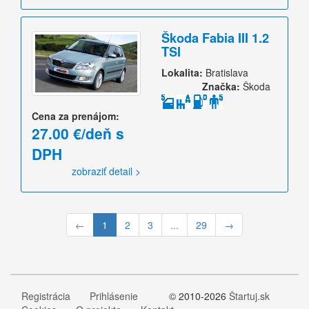
Škoda Fabia III 1.2
TSI
Lokalita:
Bratislava
Značka:
Škoda
Cena za prenájom:
27.00 €/deň s
DPH
zobraziť detail >
←
1
2
3
...
29
→
Registrácia
Prihlásenie
© 2010-2026
Štartuj.sk