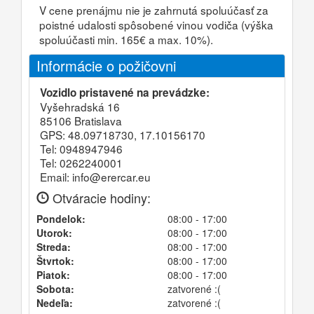
V cene prenájmu nie je zahrnutá spoluúčasť za
poistné udalosti spôsobené vinou vodiča (výška
spoluúčasti min. 165€ a max. 10%).
Informácie o požičovni
Vozidlo pristavené na prevádzke:
Vyšehradská 16
85106 Bratislava
GPS: 48.09718730, 17.10156170
Tel: 0948947946
Tel: 0262240001
Email: info@erercar.eu
Otváracie hodiny:
Pondelok:
08:00 - 17:00
Utorok:
08:00 - 17:00
Streda:
08:00 - 17:00
Štvrtok:
08:00 - 17:00
Piatok:
08:00 - 17:00
Sobota:
zatvorené :(
Nedeľa:
zatvorené :(