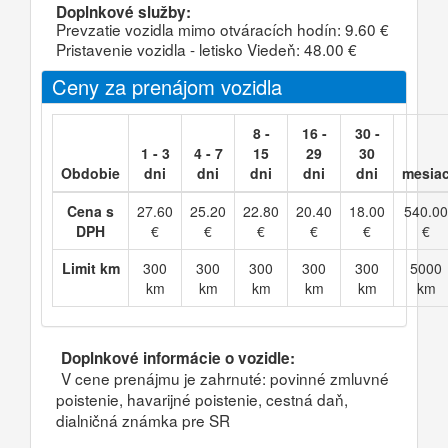
Doplnkové služby:
Prevzatie vozidla mimo otváracích hodín: 9.60 €
Pristavenie vozidla - letisko Viedeň: 48.00 €
Ceny za prenájom vozidla
8 -
16 -
30 -
1 - 3
4 - 7
15
29
30
Obdobie
dni
dni
dni
dni
dni
mesia
Cena s
27.60
25.20
22.80
20.40
18.00
540.00
DPH
€
€
€
€
€
€
Limit km
300
300
300
300
300
5000
km
km
km
km
km
km
Doplnkové informácie o vozidle:
V cene prenájmu je zahrnuté: povinné zmluvné
poistenie, havarijné poistenie, cestná daň,
dialničná známka pre SR