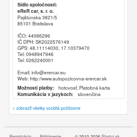
Sídlo spoločnosti:
eReR car, s. r. o.
Pajštúnska 3821/5
85101 Bratislava
IČO: 44086296
IČ DPH: SK2022576149
GPS: 48.11114030, 17.10379470
Tel: 0948947946
Tel: 0262240001
Email: info@erercar.eu
Web:
http://www.autopozicovna-erercar.sk
hotovosť, Platobná karta
Možnosti platby:
slovenčina
Komunikácia v jazykoch:
< zobraziť všetky vozidlá požičovne
Registrácia
Prihlásenie
© 2010-2026
Štartuj.sk