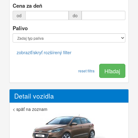
Cena za deň
od
do
Palivo
zobraziť/skryť rozšírený filter
Hľadaj
reset filtra
Detail vozidla
< späť na zoznam