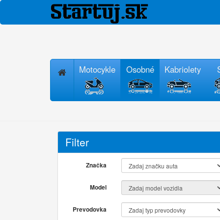
Motocykle
Osobné
Kabriolety
Filter
Značka
Model
Prevodovka