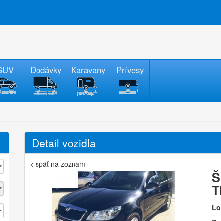
SUV
Dodávky
Karavany
Prívesy
Detail vozidla
< späť na zoznam
Š
T
Lo