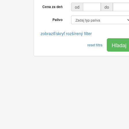
Cena za deň
od
do
Palivo
zobraziť/skryť rozšírený filter
Hľadaj
reset filtra