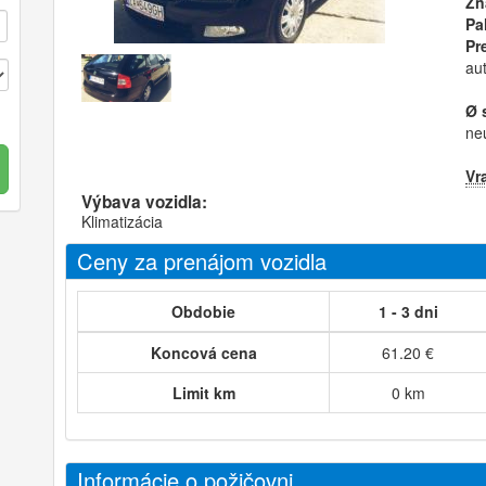
Zn
Pa
Pr
au
Ø 
ne
Vr
Výbava vozidla:
Klimatizácia
Ceny za prenájom vozidla
Obdobie
1 - 3 dni
Koncová cena
61.20 €
Limit km
0 km
Informácie o požičovni