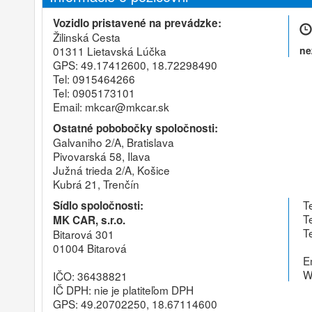
Vozidlo pristavené na prevádzke:
Žilinská Cesta
01311 Lietavská Lúčka
ne
GPS: 49.17412600, 18.72298490
Tel: 0915464266
Tel: 0905173101
Email: mkcar@mkcar.sk
Ostatné pobobočky spoločnosti:
Galvaniho 2/A, Bratislava
Pivovarská 58, Ilava
Južná trieda 2/A, Košice
Kubrá 21, Trenčín
T
Sídlo spoločnosti:
T
MK CAR, s.r.o.
T
Bitarová 301
01004 Bitarová
E
W
IČO: 36438821
IČ DPH: nie je platiteľom DPH
GPS: 49.20702250, 18.67114600