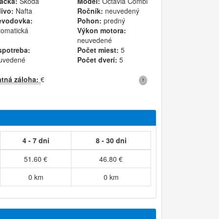
ačka:
Škoda
Model:
Octavia Combi
livo:
Nafta
Ročník:
neuvedený
evodovka:
Pohon:
predný
tomatická
Výkon motora:
neuvedené
spotreba:
Počet miest:
5
uvedené
Počet dverí:
5
atná záloha:
€
4 - 7 dni
8 - 30 dni
51.60 €
46.80 €
0 km
0 km