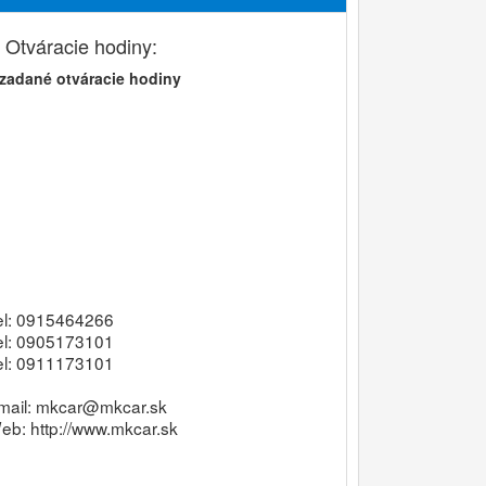
Otváracie hodiny:
zadané otváracie hodiny
el: 0915464266
el: 0905173101
el: 0911173101
mail: mkcar@mkcar.sk
eb:
http://www.mkcar.sk