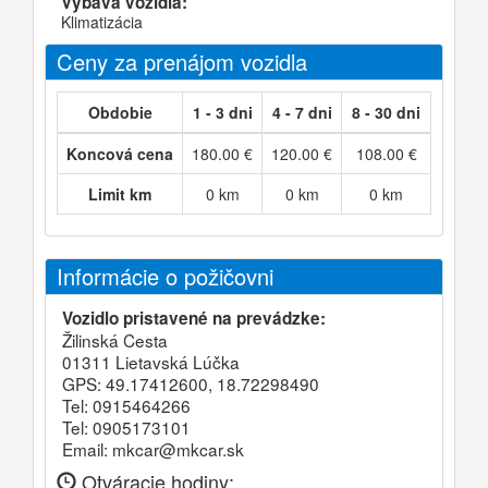
Výbava vozidla:
Klimatizácia
Ceny za prenájom vozidla
Obdobie
1 - 3 dni
4 - 7 dni
8 - 30 dni
Koncová cena
180.00 €
120.00 €
108.00 €
Limit km
0 km
0 km
0 km
Informácie o požičovni
Vozidlo pristavené na prevádzke:
Žilinská Cesta
01311 Lietavská Lúčka
GPS: 49.17412600, 18.72298490
Tel: 0915464266
Tel: 0905173101
Email: mkcar@mkcar.sk
Otváracie hodiny: