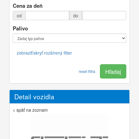
Cena za deň
od
do
Palivo
zobraziť/skryť rozšírený filter
Hľadaj
reset filtra
Detail vozidla
< späť na zoznam