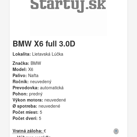
BMW X6 full 3.0D
Lokalita:
Lietavská Lúčka
Značka:
BMW
Model:
X6
Palivo:
Nafta
Ročník:
neuvedený
Prevodovka:
automatická
Pohon:
predný
Výkon motora:
neuvedené
Ø spotreba:
neuvedené
Počet miest:
5
Počet dverí:
5
Vratná záloha:
€