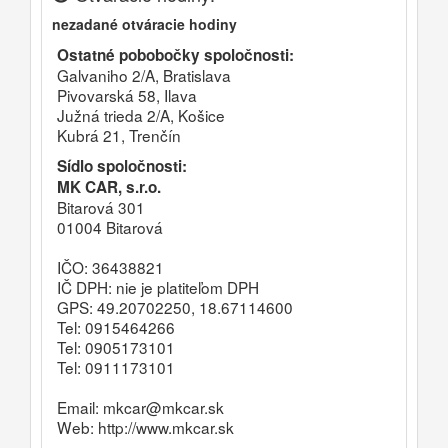
nezadané otváracie hodiny
Ostatné pobobočky spoločnosti:
Galvaniho 2/A, Bratislava
Pivovarská 58, Ilava
Južná trieda 2/A, Košice
Kubrá 21, Trenčín
Sídlo spoločnosti:
MK CAR, s.r.o.
Bitarová 301
01004 Bitarová
IČO: 36438821
IČ DPH: nie je platiteľom DPH
GPS: 49.20702250, 18.67114600
Tel: 0915464266
Tel: 0905173101
Tel: 0911173101
Email: mkcar@mkcar.sk
Web:
http://www.mkcar.sk