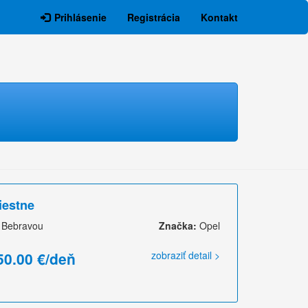
Prihlásenie
Registrácia
Kontakt
iestne
 Bebravou
Značka:
Opel
50.00 €/deň
zobraziť detail >