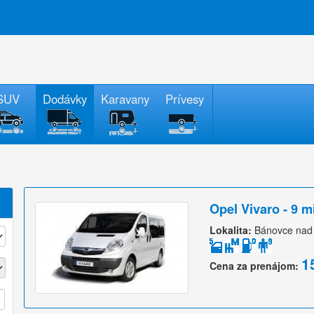
SUV
Dodávky
Karavany
Prívesy
Opel Vivaro - 9 m
Lokalita:
Bánovce nad
1
Cena za prenájom: