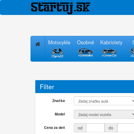
Motocykle
Osobné
Kabriolety
Filter
Značka
Model
Cena za deň
od
do