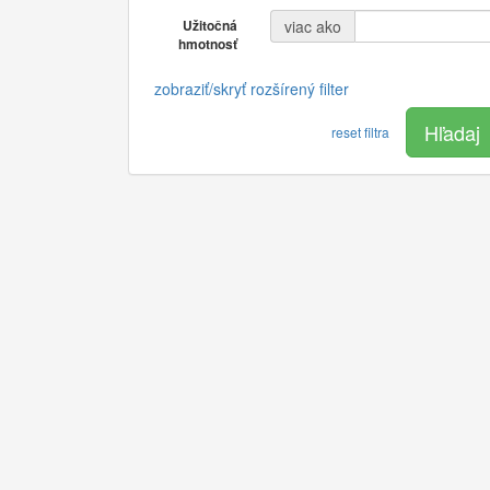
Užitočná
viac ako
hmotnosť
zobraziť/skryť rozšírený filter
Hľadaj
reset filtra